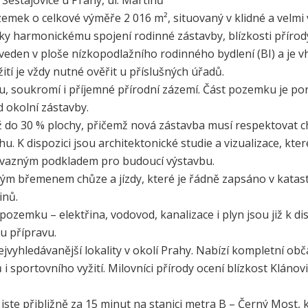
mek o celkové výměře 2 016 m², situovaný v klidné a velmi vy
íky harmonickému spojení rodinné zástavby, blízkosti příro
eden v ploše nízkopodlažního rodinného bydlení (BI) a je
í je vždy nutné ověřit u příslušných úřadů.
, soukromí i příjemné přírodní zázemí. Část pozemku je poros
 okolní zástavby.
 do 30 % plochy, přičemž nová zástavba musí respektovat 
. K dispozici jsou architektonické studie a vizualizace, kter
 závazným podkladem pro budoucí výstavbu.
ým břemenem chůze a jízdy, které je řádně zapsáno v katast
inů.
pozemku – elektřina, vodovod, kanalizace i plyn jsou již k 
u přípravu.
ejvyhledávanější lokality v okolí Prahy. Nabízí kompletní o
 i sportovního vyžití. Milovníci přírody ocení blízkost Klánov
jste přibližně za 15 minut na stanici metra B – Černý Most, 