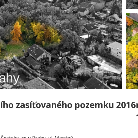
bního zasíťovaného pozemku 201
Šestajovice u Prahy, ul. Martinů