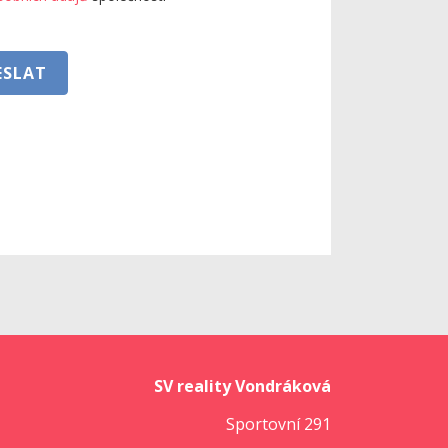
ESLAT
SV reality Vondráková
Sportovní 291