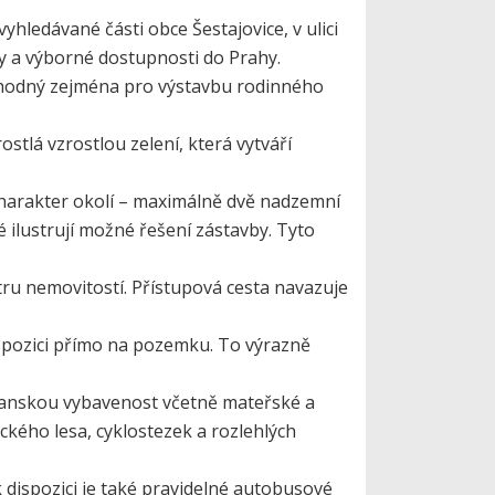
hledávané části obce Šestajovice, v ulici
dy a výborné dostupnosti do Prahy.
 vhodný zejména pro výstavbu rodinného
tlá vzrostlou zelení, která vytváří
charakter okolí – maximálně dvě nadzemní
é ilustrují možné řešení zástavby. Tyto
ru nemovitostí. Přístupová cesta navazuje
dispozici přímo na pozemku. To výrazně
bčanskou vybavenost včetně mateřské a
ického lesa, cyklostezek a rozlehlých
k dispozici je také pravidelné autobusové