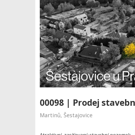
00098 | Prodej stave
Martinů, Šestajovice
Atraktivní, zasíťovaný stavební pozemek – 