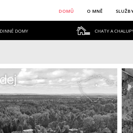
DOMŮ
O MNĚ
SLUŽB
DINNÉ DOMY
CHATY A CHALUP