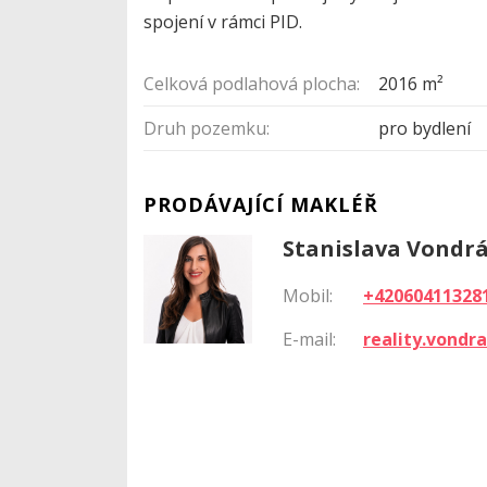
spojení v rámci PID.
Celková podlahová plocha:
2016 m²
Druh pozemku:
pro bydlení
PRODÁVAJÍCÍ MAKLÉŘ
Stanislava Vondr
Mobil:
+42060411328
E-mail:
reality.vond