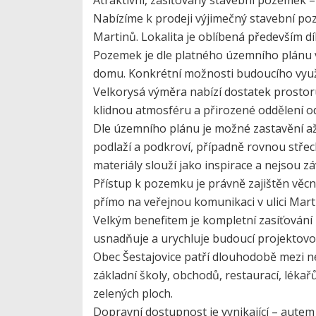
Nabízíme k prodeji výjimečný stavební poze
Martinů. Lokalita je oblíbená především d
Pozemek je dle platného územního plánu v
domu. Konkrétní možnosti budoucího využit
Velkorysá výměra nabízí dostatek prostoru
klidnou atmosféru a přirozené oddělení od
Dle územního plánu je možné zastavění až
podlaží a podkroví, případně rovnou střechu
materiály slouží jako inspirace a nejsou
Přístup k pozemku je právně zajištěn věcn
přímo na veřejnou komunikaci v ulici Mart
Velkým benefitem je kompletní zasíťování 
usnadňuje a urychluje budoucí projektovo
Obec Šestajovice patří dlouhodobě mezi n
základní školy, obchodů, restaurací, lékařů
zelených ploch.
Dopravní dostupnost je vynikající – autem 