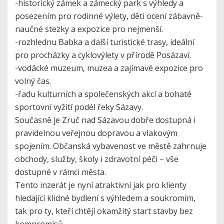
-historický zámek a zámecký park s výhledy a
posezením pro rodinné výlety, děti ocení zábavně-
naučné stezky a expozice pro nejmenší.
-rozhlednu Babka a další turistické trasy, ideální
pro procházky a cyklovýlety v přírodě Posázaví.
-vodácké muzeum, muzea a zajímavé expozice pro
volný čas.
-řadu kulturních a společenských akcí a bohaté
sportovní vyžití podél řeky Sázavy.
Současně je Zruč nad Sázavou dobře dostupná i
pravidelnou veřejnou dopravou a vlakovým
spojením. Občanská vybavenost ve městě zahrnuje
obchody, služby, školy i zdravotní péči – vše
dostupné v rámci města.
Tento inzerát je nyní atraktivní jak pro klienty
hledající klidné bydlení s výhledem a soukromím,
tak pro ty, kteří chtějí okamžitý start stavby bez