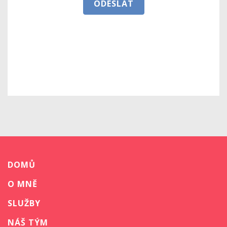
ODESLAT
DOMŮ
O MNĚ
SLUŽBY
NÁŠ TÝM