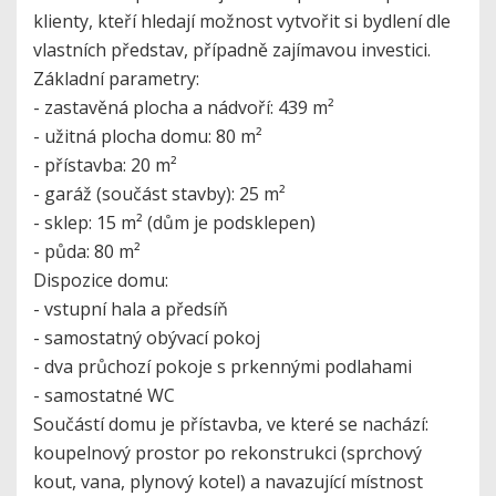
klienty, kteří hledají možnost vytvořit si bydlení dle
vlastních představ, případně zajímavou investici.
Základní parametry:
- zastavěná plocha a nádvoří: 439 m²
- užitná plocha domu: 80 m²
- přístavba: 20 m²
- garáž (součást stavby): 25 m²
- sklep: 15 m² (dům je podsklepen)
- půda: 80 m²
Dispozice domu:
- vstupní hala a předsíň
- samostatný obývací pokoj
- dva průchozí pokoje s prkennými podlahami
- samostatné WC
Součástí domu je přístavba, ve které se nachází:
koupelnový prostor po rekonstrukci (sprchový
kout, vana, plynový kotel) a navazující místnost