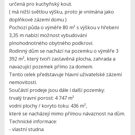
určená pro kuchyňský kout.
( má nižší světlou výšku, proto je vnímána jako
doplňkové zázemí domu )
Pochozí půda o výměře 80 m² s výškou v hřebeni
3,35 m nabízí možnost vybudování
plnohodnotného obytného podkroví.
Rodinný dům se nachází na pozemku o výměře 3
392 m², který tvoří zastavěná plocha, zahrada a
navazující pozemek přímo za domem.
Tento celek představuje hlavní uživatelské zázemí
nemovitosti.
Součástí prodeje jsou dále i další pozemky:
trvalý travní porost: 4 747 m²
vodní plochy / koryto toku: 436 m²,
které se nacházejí mimo přímou návaznost na dům.
Technické informace:
- vlastní studna