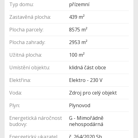
Typ domu:
přízemní
Zastavěná plocha:
439 m²
Plocha parcely:
8575 m²
Plocha zahrady:
2953 m²
Užitná plocha:
100 m²
Umístění objektu:
klidná část obce
Elektřina:
Elektro - 230 V
Voda:
Zdroj pro celý objekt
Plyn:
Plynovod
Energetická náročnost
G - Mimořádně
budovy:
nehospodárná
Energetický ukazatel
č. 264/2020 Sb.