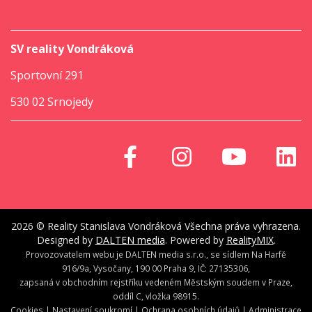
SV reality Vondráková
Sportovní 291
530 02 Srnojedy
2026 © Reality Stanislava Vondráková Všechna práva vyhrazena.
Designed by
DALTEN media
. Powered by
RealityMIX
.
Provozovatelem webu je DALTEN media s.r.o., se sídlem Na Harfě
916/9a, Vysočany, 190 00 Praha 9, IČ: 27135306,
zapsaná v obchodním rejstříku vedeném Městským soudem v Praze,
oddíl C, vložka 98915.
Cookies
|
Nastavení soukromí
|
Ochrana osobních údajů
|
Administrace