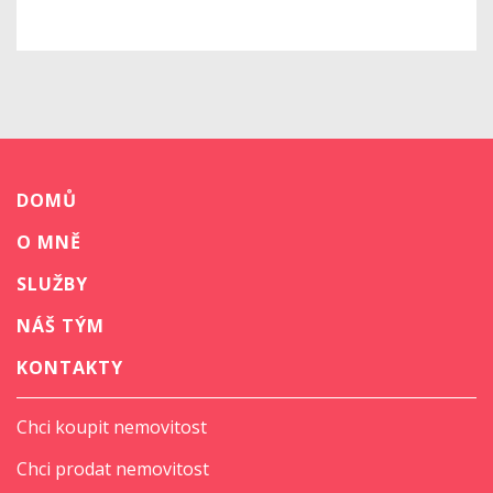
DOMŮ
O MNĚ
SLUŽBY
NÁŠ TÝM
KONTAKTY
Chci koupit nemovitost
Chci prodat nemovitost